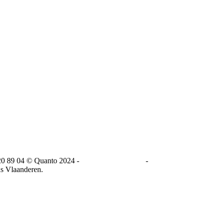
0 89 04 © Quanto 2024 -
Privacy&Disclaimer
-
Cookie Policy
ns Vlaanderen.