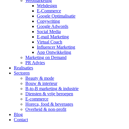
Webmarketing
Webdesign
E-Commerce
Google Optimalisatie
Copywriting
Google Adwords
Social Media
E-mail Marketing
Virtual Coach
Influencer Marketing
App Ontwikkeling
Marketing on Demand
PR Advies
Realisaties
Sectoren
Beauty & mode
Bouw & interieur
B-to-B marketing & industrie
Diensten & vrije beroepen
E-commerce
Horeca, food & beverages
Overheid & non-profit
Blog
Contact